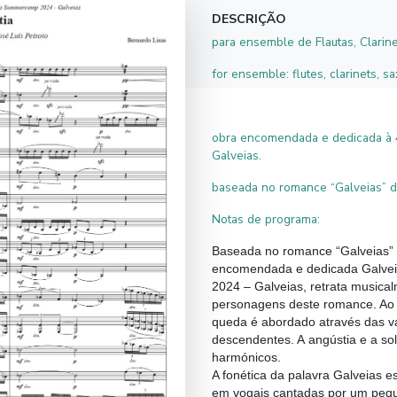
DESCRIÇÃO
para ensemble de Flautas, Clarin
for ensemble: flutes, clarinets, 
obra encomendada e dedicada à
Galveias.
baseada no romance “Galveias” de 
Notas de programa:
Baseada no romance “Galveias” d
encomendada e dedicada Galvei
2024 – Galveias, retrata musical
personagens deste romance. Ao 
queda é abordado através das v
descendentes. A
angústia
e a so
harmónicos.
A fonética da palavra Galveias 
em vogais cantadas por um peq