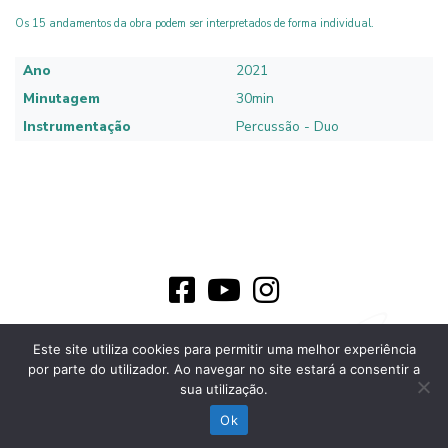
Os 15 andamentos da obra podem ser interpretados de forma individual.
Ano
2021
Minutagem
30min
Instrumentação
Percussão - Duo
© 2026 Bernardo Lima - Todos os direitos reservados
Este site utiliza cookies para permitir uma melhor experiência
Política de Privacidade
por parte do utilizador. Ao navegar no site estará a consentir a
sua utilização.
Desenvolvido por
Ok